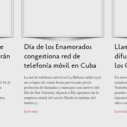
de
Día de los Enamorados
Lla
irán
congestiona red de
difu
telefonía móvil en Cuba
los 
La red de telefonía móvil en La Habana sufrió ayer
Un nuev
l 16 al
un colapso de varias horas provocado por la
estadou
de
profusión de llamadas y mensajes con motivo del
Youtube 
l
Día de San Valentín, dijeron a Efe operarios de la
grandes
nta,
empresa estatal del sector. Desde la mañana del
injusti
martes y...
años con
Leer más
Leer má