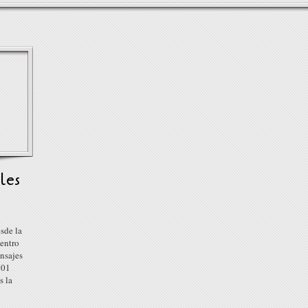
les
sde la
dentro
ensajes
:01
s la