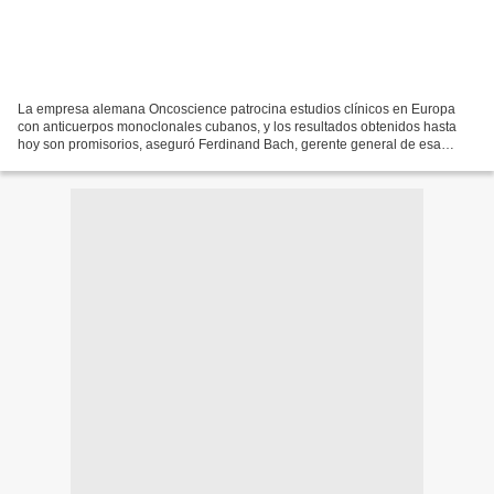
La empresa alemana Oncoscience patrocina estudios clínicos en Europa
con anticuerpos monoclonales cubanos, y los resultados obtenidos hasta
hoy son promisorios, aseguró Ferdinand Bach, gerente general de esa
entidad. LLevamos varios años de trabajo conjunto...