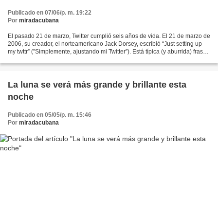
Publicado en 07/06/p. m. 19:22
Por
miradacubana
El pasado 21 de marzo, Twitter cumplió seis años de vida. El 21 de marzo de
2006, su creador, el norteamericano Jack Dorsey, escribió “Just setting up
my twttr” (”Simplemente, ajustando mi Twitter”). Está típica (y aburrida) frase
de prueba fue el comienzo...
La luna se verá más grande y brillante esta
noche
Publicado en 05/05/p. m. 15:46
Por
miradacubana