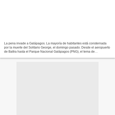
La pena invade a Galápagos. La mayoría de habitantes está consternada
por la muerte del Solitario George, el domingo pasado. Desde el aeropuerto
de Baltra hasta el Parque Nacional Galápagos (PNG), el tema de
conversación es la desaparición de la tortuga,...