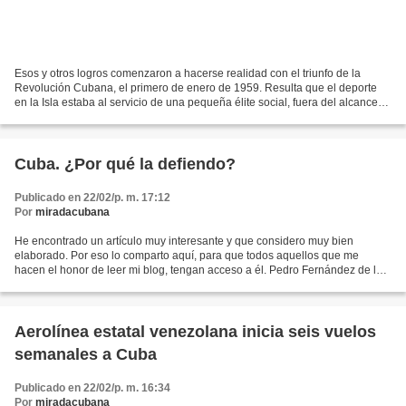
Esos y otros logros comenzaron a hacerse realidad con el triunfo de la
Revolución Cubana, el primero de enero de 1959. Resulta que el deporte
en la Isla estaba al servicio de una pequeña élite social, fuera del alcance
de la inmensa mayoría de la población,...
Cuba. ¿Por qué la defiendo?
Publicado en 22/02/p. m. 17:12
Por
miradacubana
He encontrado un artículo muy interesante y que considero muy bien
elaborado. Por eso lo comparto aquí, para que todos aquellos que me
hacen el honor de leer mi blog, tengan acceso a él. Pedro Fernández de las
Heras – Quiero comenzar mi artículo con una...
Aerolínea estatal venezolana inicia seis vuelos
semanales a Cuba
Publicado en 22/02/p. m. 16:34
Por
miradacubana