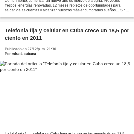
Comúnmente, comenzar un nuevo año es motivo de alegría. Proyectos
frescos, energías renovadas, 12 meses repletos de oportunidades para
saldar viejas cuentas y alcanzar nuestros más encumbrados sueños… Sin
embargo, para algunos, en lugar de regocijo, iniciar...
Telefonía fija y celular en Cuba crece un 18,5 por
ciento en 2011
Publicado en 27/12/p. m. 21:30
Por
miradacubana
La telefonía fija y celular en Cuba tuvo este año un incremento de un 18,5