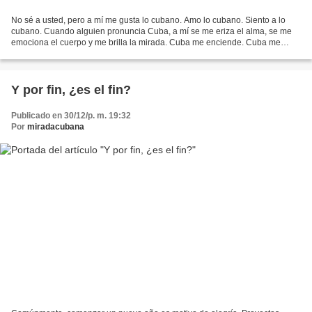
No sé a usted, pero a mí me gusta lo cubano. Amo lo cubano. Siento a lo
cubano. Cuando alguien pronuncia Cuba, a mí se me eriza el alma, se me
emociona el cuerpo y me brilla la mirada. Cuba me enciende. Cuba me
motiva. Cuba me alegra. No sé a usted, pero...
Y por fin, ¿es el fin?
Publicado en 30/12/p. m. 19:32
Por
miradacubana