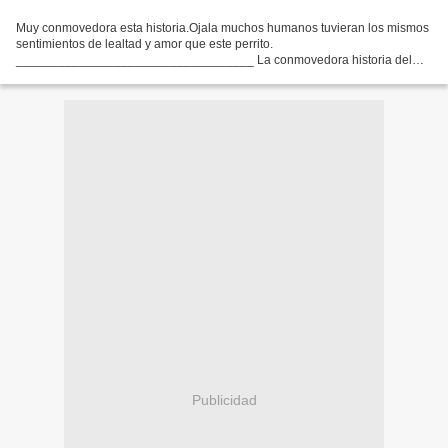
Muy conmovedora esta historia.Ojala muchos humanos tuvieran los mismos
sentimientos de lealtad y amor que este perrito.
__________________________________ La conmovedora historia del
perro de Yakutsk, en el Lejano Oriente de Rusia, que custodió semanas...
Publicidad