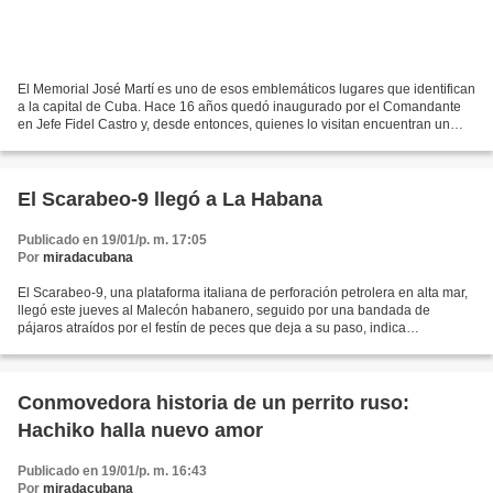
El Memorial José Martí es uno de esos emblemáticos lugares que identifican
a la capital de Cuba. Hace 16 años quedó inaugurado por el Comandante
en Jefe Fidel Castro y, desde entonces, quienes lo visitan encuentran un
renovado acercamiento a la vida y...
El Scarabeo-9 llegó a La Habana
Publicado en 19/01/p. m. 17:05
Por
miradacubana
El Scarabeo-9, una plataforma italiana de perforación petrolera en alta mar,
llegó este jueves al Malecón habanero, seguido por una bandada de
pájaros atraídos por el festín de peces que deja a su paso, indica
Cubadebate. Esta plataforma, gestionada por...
Conmovedora historia de un perrito ruso:
Hachiko halla nuevo amor
Publicado en 19/01/p. m. 16:43
Por
miradacubana